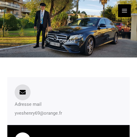
Aller
au
contenu
Contact
Adresse mail
yveshenry69@orange.fr